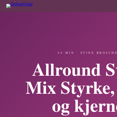
60 MIN · STINE BROSCH
Allround S
Mix Styrke,
og kjern