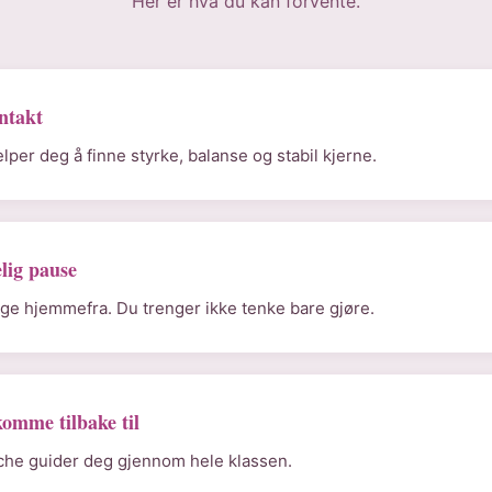
Her er hva du kan forvente.
ntakt
lper deg å finne styrke, balanse og stabil kjerne.
lig pause
ølge hjemmefra. Du trenger ikke tenke bare gjøre.
komme tilbake til
che guider deg gjennom hele klassen.