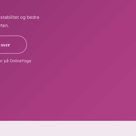
stabilitet og bedre
yten.
asser
ser på OnlineYoga