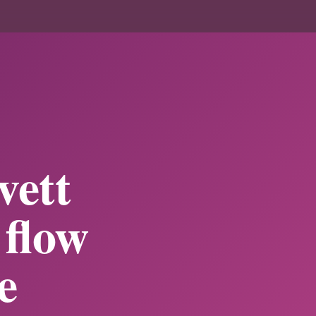
E
vett
 flow
e