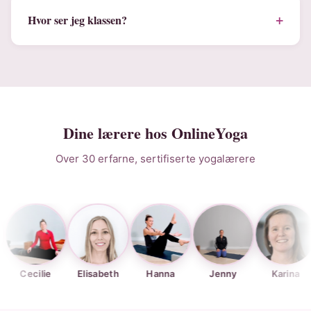
+
Hvor ser jeg klassen?
Dine lærere hos OnlineYoga
Over 30 erfarne, sertifiserte yogalærere
ilie
Elisabeth
Hanna
Jenny
Karina
Kje