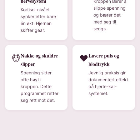
nervesystem
Kroppen lærer å
slippe spenning
Kortisol-nivået
og bærer det
synker etter bare
med seg til
én økt. Hjernen
sengs.
skifter gear.
Nakke og skuldre
Lavere puls og
💆
❤️
slipper
blodtrykk
Spenning sitter
Jevnlig praksis gir
ofte høyt i
dokumentert effekt
kroppen. Dette
på hjerte-kar-
programmet retter
systemet.
seg rett mot det.