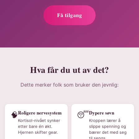
Få tilgang
Hva får du ut av det?
Dette merker folk som bruker den jevnlig:
Roligere nervesystem
Dypere søvn
🧠
😴
Kortisol-nivået synker
Kroppen lærer å
etter bare én økt.
slippe spenning og
Hjernen skifter gear.
bærer det med seg
til sengs.