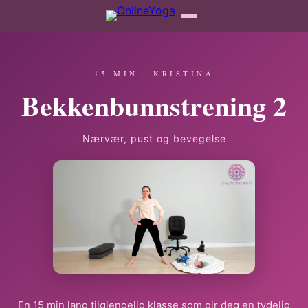
15 MIN · KRISTINA
Bekkenbunnstrening 2
Nærvær, pust og bevegelse
En 15 min lang tilgjengelig klasse som gir deg en tydelig