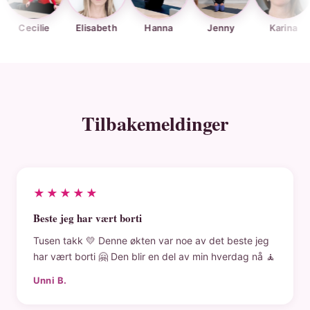
ilie
Elisabeth
Hanna
Jenny
Karina
Kje
Tilbakemeldinger
★★★★★
Beste jeg har vært borti
Tusen takk 💛 Denne økten var noe av det beste jeg
har vært borti 🤗 Den blir en del av min hverdag nå 🧘
Unni B.