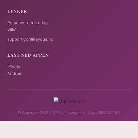
LENKER
Personvernerklæring
Vilkår
support@onlineyoga.no
LAST NED APPEN
iPhone
Android
© Copyright 2013–2026 onlineyoga.no · Org nr 999 552 498
Få tilgang 79 kr/mnd