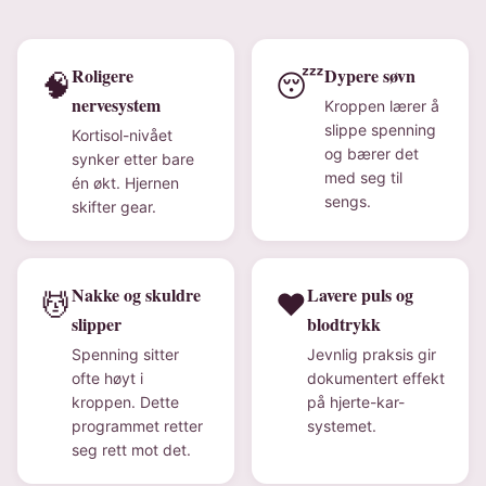
Roligere
Dypere søvn
🧠
😴
nervesystem
Kroppen lærer å
slippe spenning
Kortisol-nivået
og bærer det
synker etter bare
med seg til
én økt. Hjernen
sengs.
skifter gear.
Nakke og skuldre
Lavere puls og
💆
❤️
slipper
blodtrykk
Spenning sitter
Jevnlig praksis gir
ofte høyt i
dokumentert effekt
kroppen. Dette
på hjerte-kar-
programmet retter
systemet.
seg rett mot det.