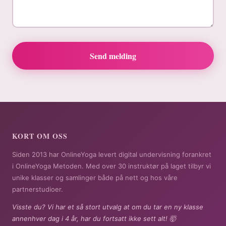
Send melding
KORT OM OSS
Siden 2013 har OnlineYoga levert digital undervisning forankret
i OnlineYoga Metoden. Med over 30 instruktør på laget tilbyr vi
unike klasser og samlinger både på nett og hos våre
partnerstudioer.
Visste du? Vi har et så stort utvalg at om du tar en ny klasse
annenhver dag i 4 år, har du fortsatt ikke sett alt! 🤯