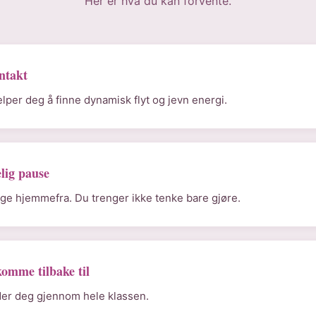
Her er hva du kan forvente.
ntakt
lper deg å finne dynamisk flyt og jevn energi.
lig pause
ølge hjemmefra. Du trenger ikke tenke bare gjøre.
komme tilbake til
der deg gjennom hele klassen.