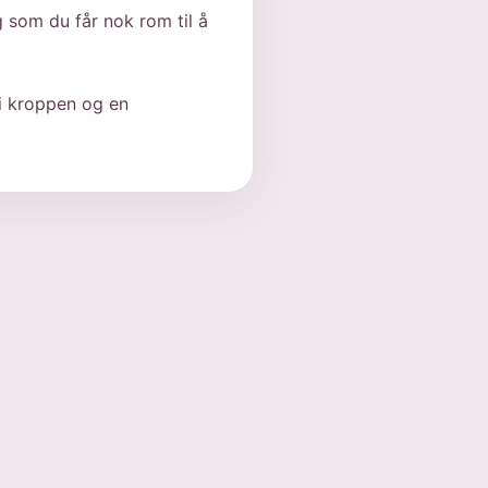
 som du får nok rom til å
 i kroppen og en