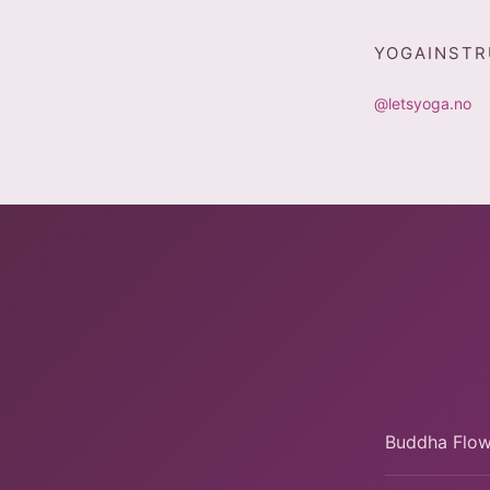
YOGAINST
@letsyoga.no
Buddha Flow