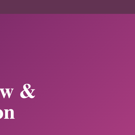
ow &
on