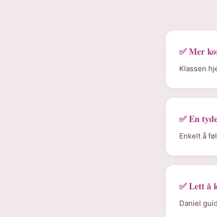
✅ Mer ko
Klassen hje
✅ En tyde
Enkelt å f
✅ Lett å 
Daniel gui