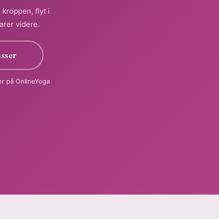
kroppen, flyt i
arer videre.
asser
ser på OnlineYoga