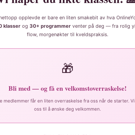
ettopp opplevde er bare en liten smakebit av hva OnlineY
0 klasser
og
30+ programmer
venter på deg — fra rolig yin
flow, morgenøkter til kveldspraksis.
🎁
Bli med — og få en velkomstoverraskelse!
e medlemmer får en liten overraskelse fra oss når de starter. Vi
oss til å ønske deg velkommen.