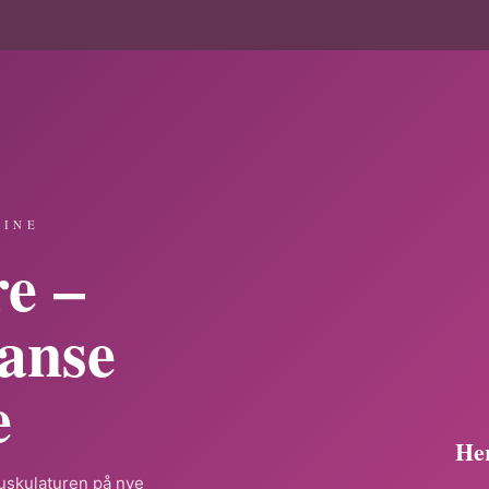
TINE
e –
lanse
e
Her
muskulaturen på nye