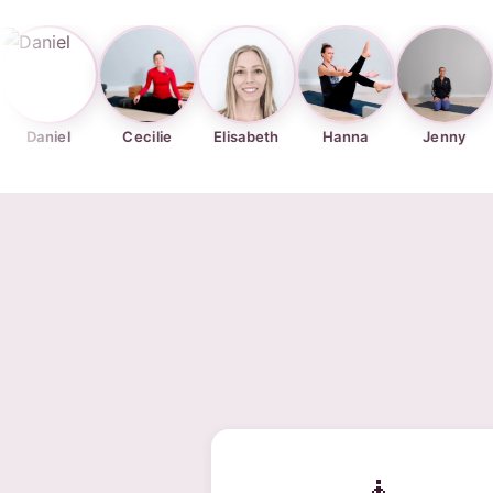
l
Cecilie
Elisabeth
Hanna
Jenny
Karin
🧘