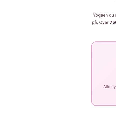
Yogaen du n
på. Over
75
Alle ny