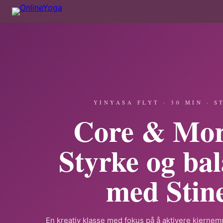
YINYASA FLYT · 30 MIN · S
Core & Mor
Styrke og ba
med Stin
En kreativ klasse med fokus på å aktivere kjerne