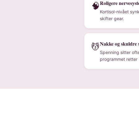
Roligere nervesys
🧠
Kortisol-nivået syn
skifter gear.
Nakke og skuldre 
💆
Spenning sitter oft
programmet retter 