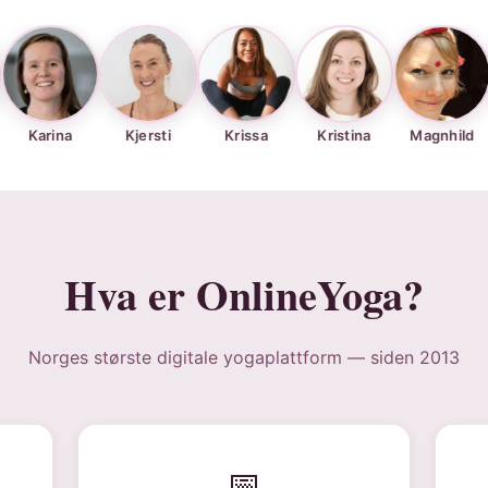
a
Kjersti
Krissa
Kristina
Magnhild
Maja
Hva er OnlineYoga?
Norges største digitale yogaplattform — siden 2013
📅