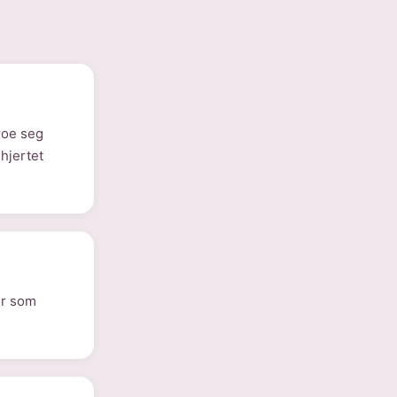
roe seg
hjertet
er som