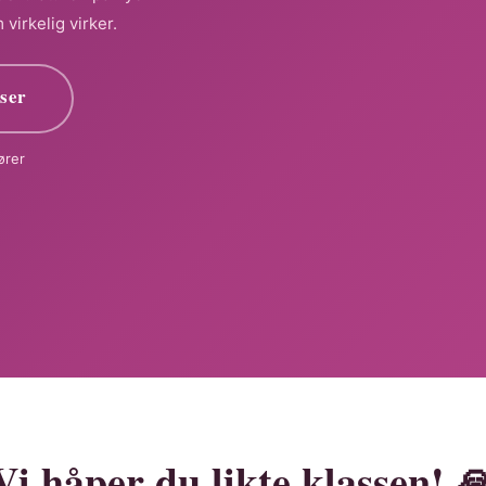
irkelig virker.
sser
ører
Vi håper du likte klassen! 