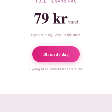
FULL TILGANG FRA
79 kr
/mnd
Ingen binding · Avslutt når du vil
Bli med i dag
Tilgang til alt innhold fra første dag