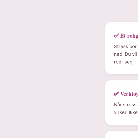
✅ Et roli
Stress bor 
ned. Du vi
roer seg.
✅ Verktøy 
Når stresse
virker. Ikk