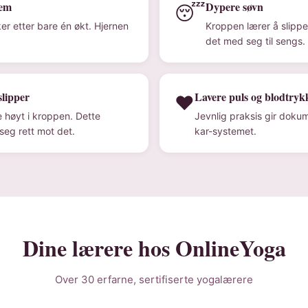
tem
Dypere søvn
😴
ker etter bare én økt. Hjernen
Kroppen lærer å slipp
det med seg til sengs.
slipper
Lavere puls og blodtryk
❤️
e høyt i kroppen. Dette
Jevnlig praksis gir dokum
seg rett mot det.
kar-systemet.
Dine lærere hos OnlineYoga
Over 30 erfarne, sertifiserte yogalærere