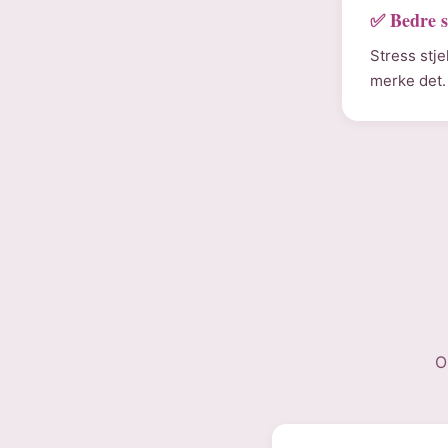
✅ Bedre s
Stress stje
merke det.
O