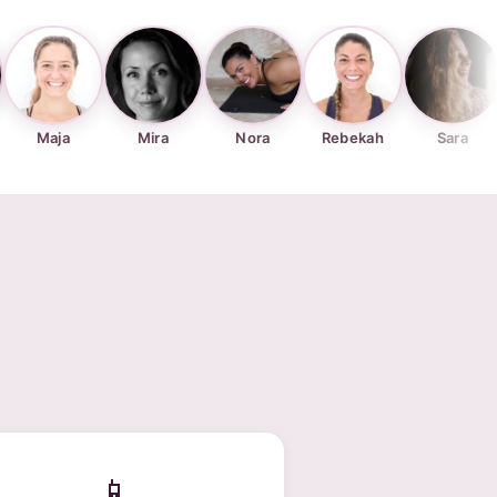
Mira
Nora
Rebekah
Sara
Silje
📱