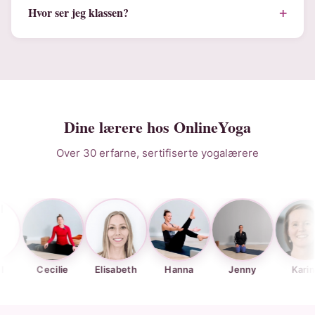
+
Hvor ser jeg klassen?
Dine lærere hos OnlineYoga
Over 30 erfarne, sertifiserte yogalærere
Cecilie
Elisabeth
Hanna
Jenny
Karina