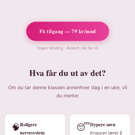
Få tilgang — 79 kr/mnd
Ingen binding · Avslutt når du vil
Hva får du ut av det?
Om du tar denne klassen annenhver dag i en uke, vil
du merke:
Roligere
Dypere søvn
🧠
😴
nervesystem
Kroppen lærer å