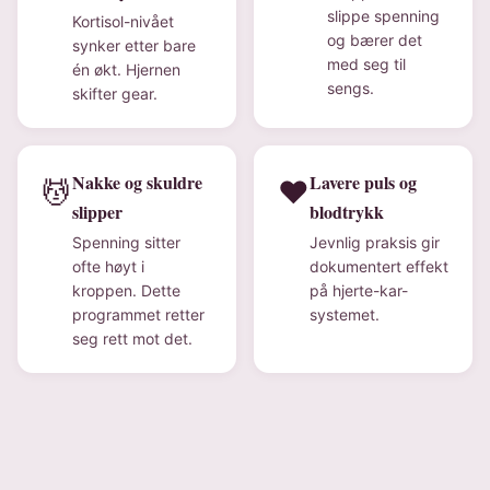
slippe spenning
Kortisol-nivået
og bærer det
synker etter bare
med seg til
én økt. Hjernen
sengs.
skifter gear.
Nakke og skuldre
Lavere puls og
💆
❤️
slipper
blodtrykk
Spenning sitter
Jevnlig praksis gir
ofte høyt i
dokumentert effekt
kroppen. Dette
på hjerte-kar-
programmet retter
systemet.
seg rett mot det.