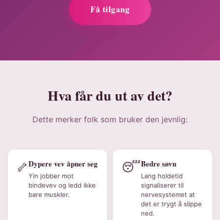
Få tilgang
Hva får du ut av det?
Dette merker folk som bruker den jevnlig:
Dypere vev åpner seg
Bedre søvn
🦴
😴
Yin jobber mot
Lang holdetid
bindevev og ledd ikke
signaliserer til
bare muskler.
nervesystemet at
det er trygt å slippe
ned.