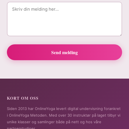
Send melding
KORT OM OSS
Siden 2013 har OnlineYoga levert digital undervisning forankret
i OnlineYoga Metoden. Med over 30 instruktør på laget tilbyr vi
unike klasser og samlinger både på nett og hos våre
partnerstudioer.