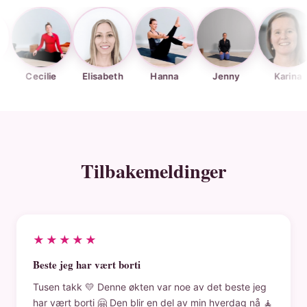
cilie
Elisabeth
Hanna
Jenny
Karina
Kj
Tilbakemeldinger
★★★★★
Beste jeg har vært borti
Tusen takk 💛 Denne økten var noe av det beste jeg
har vært borti 🤗 Den blir en del av min hverdag nå 🧘