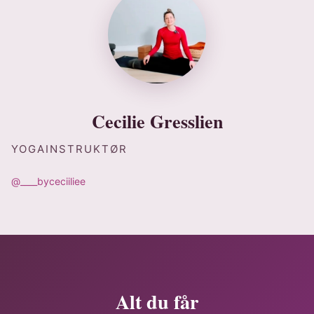
Cecilie Gresslien
YOGAINSTRUKTØR
@____byceciiliee
Alt du får