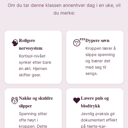
Om du tar denne klassen annenhver dag i en uke, vil
du merke:
Roligere
Dypere søvn
🧠
😴
nervesystem
Kroppen lærer å
slippe spenning
Kortisol-nivået
og bærer det
synker etter bare
med seg til
én økt. Hjernen
sengs.
skifter gear.
Nakke og skuldre
Lavere puls og
💆
❤️
slipper
blodtrykk
Spenning sitter
Jevnlig praksis gir
ofte høyt i
dokumentert effekt
kroppen. Dette
på hjerte-kar-