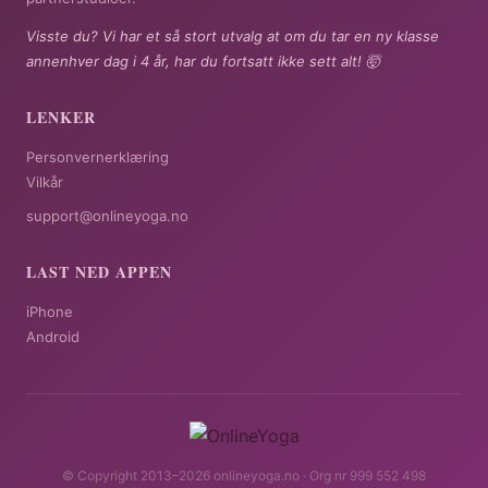
Visste du? Vi har et så stort utvalg at om du tar en ny klasse
annenhver dag i 4 år, har du fortsatt ikke sett alt! 🤯
LENKER
Personvernerklæring
Vilkår
support@onlineyoga.no
LAST NED APPEN
iPhone
Android
© Copyright 2013–2026 onlineyoga.no · Org nr 999 552 498