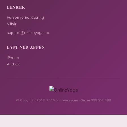
LENKER
Personvernerklæring
Vilkår
support@onlineyoga.no
LAST NED APPEN
iPhone
Android
© Copyright 2013–2026 onlineyoga.no · Org nr 999 552 498