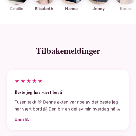
ilie
Elisabeth
Hanna
Jenny
Karina
Kj
Tilbakemeldinger
★★★★★
Beste jeg har vært borti
Tusen takk 💛 Denne økten var noe av det beste jeg
har vært borti 🤗 Den blir en del av min hverdag nå 🧘
Unni B.