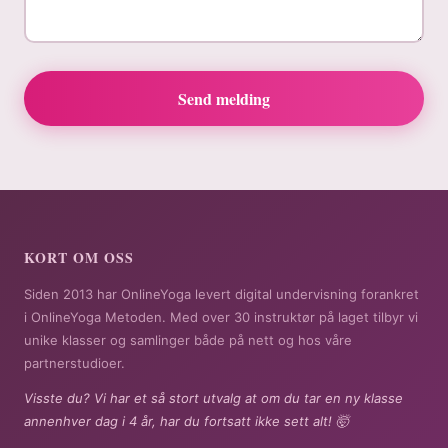
Send melding
KORT OM OSS
Siden 2013 har OnlineYoga levert digital undervisning forankret
i OnlineYoga Metoden. Med over 30 instruktør på laget tilbyr vi
unike klasser og samlinger både på nett og hos våre
partnerstudioer.
Visste du? Vi har et så stort utvalg at om du tar en ny klasse
annenhver dag i 4 år, har du fortsatt ikke sett alt! 🤯