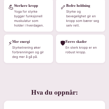
Sterkere kropp
Bedre holdning
💪
🦴
Yoga for styrke
Styrke og
bygger funksjonell
bevegelighet gir en
muskulatur som
kropp som bærer seg
holder i hverdagen.
selv rett.
Mer energi
Færre skader
⚡
🛡️
Styrketrening øker
En sterk kropp er en
forbrenningen og gir
robust kropp.
deg mer å gå på.
Hva du oppnår: