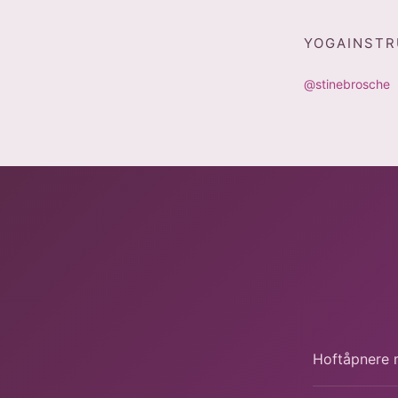
YOGAINSTR
@stinebrosche
Hoftåpnere 