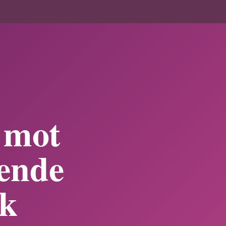
E
 mot
tende
kk