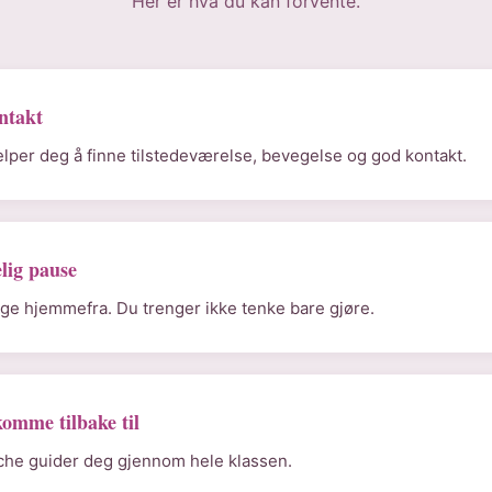
Her er hva du kan forvente.
ntakt
elper deg å finne tilstedeværelse, bevegelse og god kontakt.
lig pause
ølge hjemmefra. Du trenger ikke tenke bare gjøre.
komme tilbake til
che guider deg gjennom hele klassen.