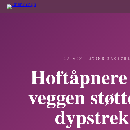
15 MIN · STINE BROSCH
Hoftåpnere
veggen støt
dypstre