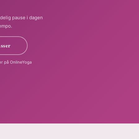
ydelig pause i dagen
tempo.
asser
ser på OnlineYoga