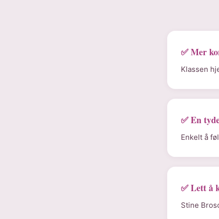
✅ Mer ko
Klassen hj
✅ En tyde
Enkelt å f
✅ Lett å 
Stine Bros