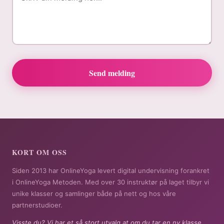
Send melding
KORT OM OSS
Siden 2013 har OnlineYoga levert digital undervisning forankret
i OnlineYoga Metoden. Med over 30 instruktør på laget tilbyr vi
unike klasser og samlinger både på nett og hos våre
partnerstudioer.
Visste du? Vi har et så stort utvalg at om du tar en ny klasse