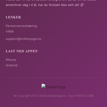
annenhver dag i 4 år, har du fortsatt ikke sett alt! 🤯
LENKER
Personvernerklæring
Vilkår
support@onlineyoga.no
LAST NED APPEN
iPhone
Android
© Copyright 2013–2026 onlineyoga.no · Org nr 999 552 498