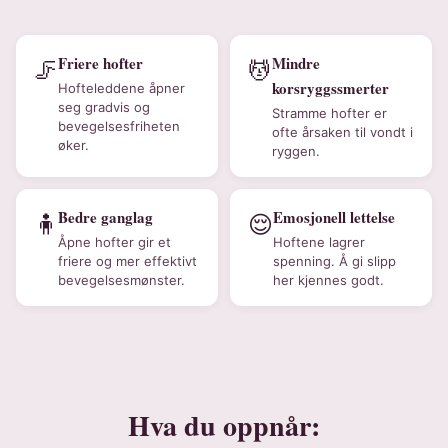
Friere hofter
Mindre
🦵
💆
korsryggssmerter
Hofteleddene åpner
seg gradvis og
Stramme hofter er
bevegelsesfriheten
ofte årsaken til vondt i
øker.
ryggen.
Bedre ganglag
Emosjonell lettelse
🧍
😌
Åpne hofter gir et
Hoftene lagrer
friere og mer effektivt
spenning. Å gi slipp
bevegelsesmønster.
her kjennes godt.
Hva du oppnår: