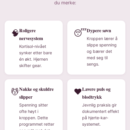
du merke:
Roligere
Dypere søvn
🧠
😴
nervesystem
Kroppen lærer å
slippe spenning
Kortisol-nivået
og bærer det
synker etter bare
med seg til
én økt. Hjernen
sengs.
skifter gear.
Nakke og skuldre
Lavere puls og
💆
❤️
slipper
blodtrykk
Spenning sitter
Jevnlig praksis gir
ofte høyt i
dokumentert effekt
kroppen. Dette
på hjerte-kar-
programmet retter
systemet.