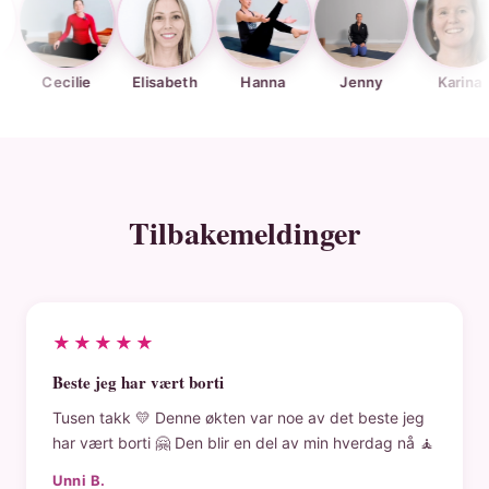
cilie
Elisabeth
Hanna
Jenny
Karina
K
Tilbakemeldinger
★★★★★
Beste jeg har vært borti
Tusen takk 💛 Denne økten var noe av det beste jeg
har vært borti 🤗 Den blir en del av min hverdag nå 🧘
Unni B.