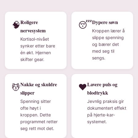
Roligere
Dypere søvn
🧠
😴
nervesystem
Kroppen lærer å
slippe spenning
Kortisol-nivået
og bærer det
synker etter bare
med seg til
én økt. Hjernen
sengs.
skifter gear.
Nakke og skuldre
Lavere puls og
💆
❤️
slipper
blodtrykk
Spenning sitter
Jevnlig praksis gir
ofte høyt i
dokumentert effekt
kroppen. Dette
på hjerte-kar-
programmet retter
systemet.
seg rett mot det.