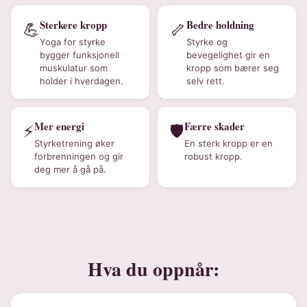
Sterkere kropp
Bedre holdning
💪
🦴
Yoga for styrke
Styrke og
bygger funksjonell
bevegelighet gir en
muskulatur som
kropp som bærer seg
holder i hverdagen.
selv rett.
Mer energi
Færre skader
⚡
🛡️
Styrketrening øker
En sterk kropp er en
forbrenningen og gir
robust kropp.
deg mer å gå på.
Hva du oppnår: