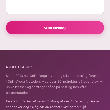
Send melding
KORT OM OSS
Siden 2013 har OnlineYoga levert digital undervisning forankret
i OnlineYoga Metoden. Med over 30 instruktør på laget tilbyr vi
unike klasser og samlinger både på nett og hos våre
partnerstudioer.
Visste du? Vi har et så stort utvalg at om du tar en ny klasse
annenhver dag i 4 år, har du fortsatt ikke sett alt! 🤯