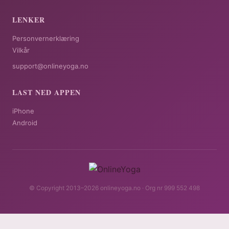
LENKER
Personvernerklæring
Vilkår
support@onlineyoga.no
LAST NED APPEN
iPhone
Android
© Copyright 2013–2026 onlineyoga.no · Org nr 999 552 498