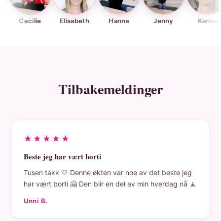
cilie
Elisabeth
Hanna
Jenny
Karina
Kj
Tilbakemeldinger
★★★★★
Beste jeg har vært borti
Tusen takk 💛 Denne økten var noe av det beste jeg
har vært borti 🤗 Den blir en del av min hverdag nå 🧘
Unni B.