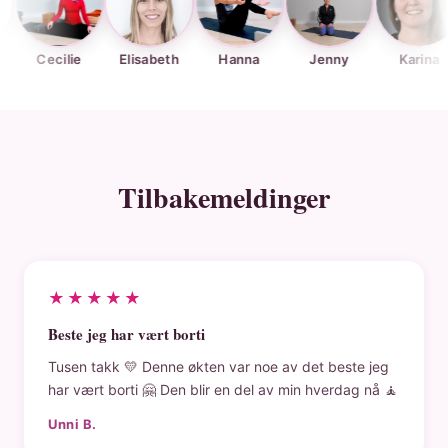
cilie
Elisabeth
Hanna
Jenny
Karina
Kj
Tilbakemeldinger
★★★★★
Beste jeg har vært borti
Tusen takk 💛 Denne økten var noe av det beste jeg
har vært borti 🤗 Den blir en del av min hverdag nå 🧘
Unni B.