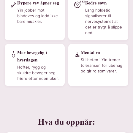
Dypere vev åpner seg
Bedre søvn
🦴
😴
Yin jobber mot
Lang holdetid
bindevev og ledd ikke
signaliserer til
bare muskler.
nervesystemet at
det er trygt å slippe
ned.
Mer bevegelig i
Mental ro
💧
🧘
hverdagen
Stillheten i Yin trener
toleransen for ubehag
Hofter, rygg og
og gir ro som varer.
skuldre beveger seg
friere etter noen uker.
Hva du oppnår: