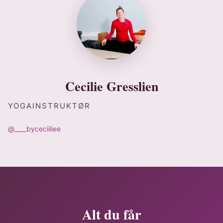
Cecilie Gresslien
YOGAINSTRUKTØR
@____byceciiliee
Alt du får