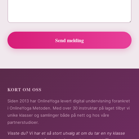
Send melding
KORT OM OSS
Siden 2013 har OnlineYoga levert digital undervisning forankret
i OnlineYoga Metoden. Med over 30 instruktør på laget tilbyr vi
unike klasser og samlinger både på nett og hos våre
partnerstudioer.
Visste du? Vi har et så stort utvalg at om du tar en ny klasse