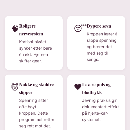
Roligere
Dypere søvn
🧠
😴
nervesystem
Kroppen lærer å
slippe spenning
Kortisol-nivået
og bærer det
synker etter bare
med seg til
én økt. Hjernen
sengs.
skifter gear.
Nakke og skuldre
Lavere puls og
💆
❤️
slipper
blodtrykk
Spenning sitter
Jevnlig praksis gir
ofte høyt i
dokumentert effekt
kroppen. Dette
på hjerte-kar-
programmet retter
systemet.
seg rett mot det.