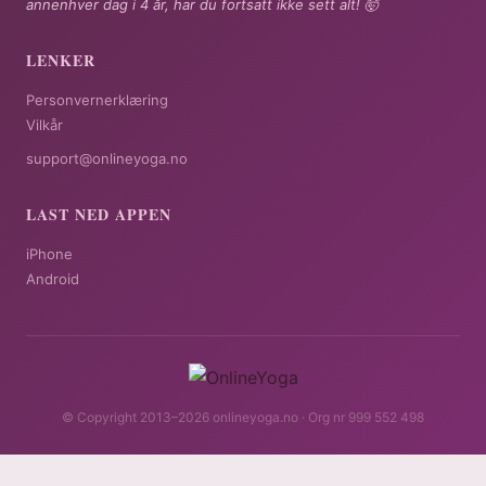
annenhver dag i 4 år, har du fortsatt ikke sett alt! 🤯
LENKER
Personvernerklæring
Vilkår
support@onlineyoga.no
LAST NED APPEN
iPhone
Android
© Copyright 2013–2026 onlineyoga.no · Org nr 999 552 498