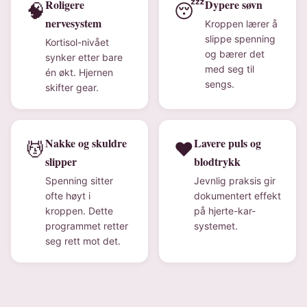
Roligere
Dypere søvn
🧠
😴
nervesystem
Kroppen lærer å
slippe spenning
Kortisol-nivået
og bærer det
synker etter bare
med seg til
én økt. Hjernen
sengs.
skifter gear.
Nakke og skuldre
Lavere puls og
💆
❤️
slipper
blodtrykk
Spenning sitter
Jevnlig praksis gir
ofte høyt i
dokumentert effekt
kroppen. Dette
på hjerte-kar-
programmet retter
systemet.
seg rett mot det.