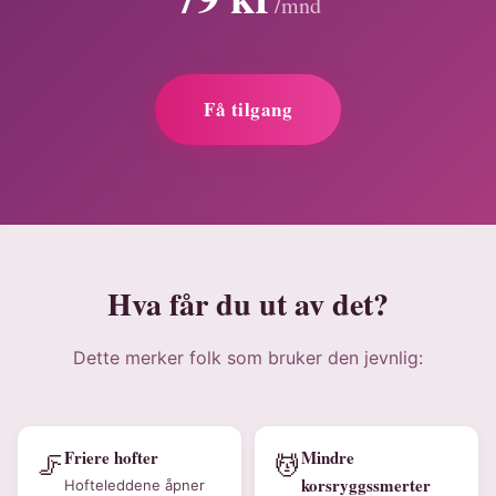
/mnd
Få tilgang
Hva får du ut av det?
Dette merker folk som bruker den jevnlig:
Friere hofter
Mindre
🦵
💆
korsryggssmerter
Hofteleddene åpner