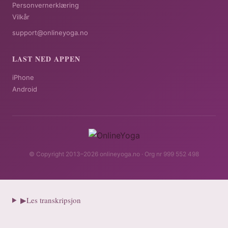
Personvernerklæring
Vilkår
support@onlineyoga.no
LAST NED APPEN
iPhone
Android
© Copyright 2013–2026 onlineyoga.no · Org nr 999 552 498
▶
Les transkripsjon