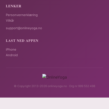
LENKER
Personvernerklæring
Vilkår
support@onlineyoga.no
LAST NED APPEN
iPhone
Android
© Copyright 2013–2026 onlineyoga.no · Org nr 999 552 498
Få tilgang 79 kr/mnd