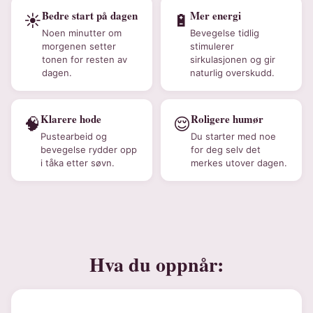
Bedre start på dagen
Mer energi
☀️
🔋
Noen minutter om
Bevegelse tidlig
morgenen setter
stimulerer
tonen for resten av
sirkulasjonen og gir
dagen.
naturlig overskudd.
Klarere hode
Roligere humør
🧠
😌
Pustearbeid og
Du starter med noe
bevegelse rydder opp
for deg selv det
i tåka etter søvn.
merkes utover dagen.
Hva du oppnår: