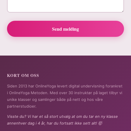
Send melding
KORT OM OSS
Siden 2013 har OnlineYoga levert digital undervisning forankret
i OnlineYoga Metoden. Med over 30 instruktør på laget tilbyr vi
unike klasser og samlinger både på nett og hos våre
partnerstudioer.
Visste du? Vi har et så stort utvalg at om du tar en ny klasse
annenhver dag i 4 år, har du fortsatt ikke sett alt! 🤯