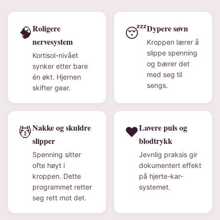
Roligere
Dypere søvn
🧠
😴
nervesystem
Kroppen lærer å
slippe spenning
Kortisol-nivået
og bærer det
synker etter bare
med seg til
én økt. Hjernen
sengs.
skifter gear.
Nakke og skuldre
Lavere puls og
💆
❤️
slipper
blodtrykk
Spenning sitter
Jevnlig praksis gir
ofte høyt i
dokumentert effekt
kroppen. Dette
på hjerte-kar-
programmet retter
systemet.
seg rett mot det.