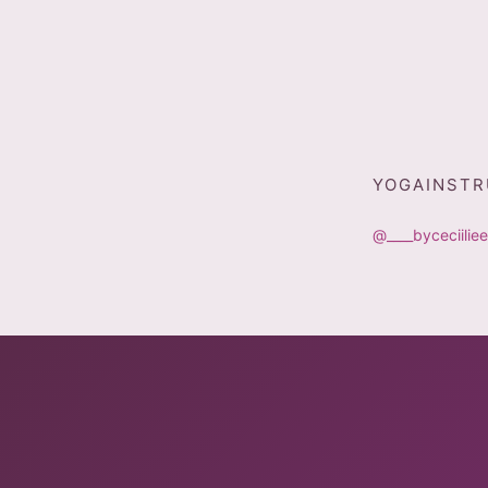
YOGAINST
@____byceciiliee