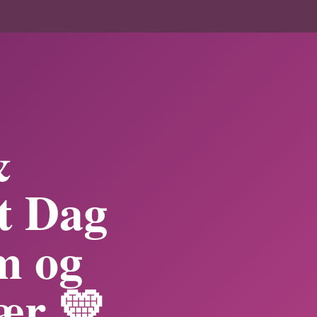
&
t Dag
m og
ær 💛