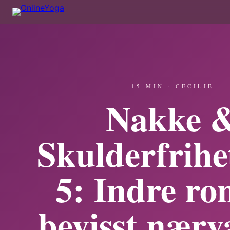
15 MIN · CECILIE
Nakke 
Skulderfrihe
5: Indre ro
bevisst nærv