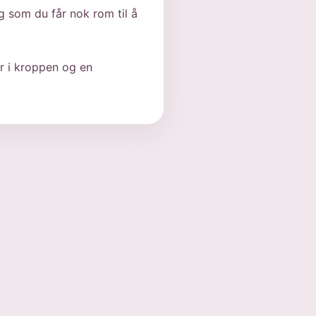
g som du får nok rom til å
r i kroppen og en