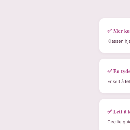
✅ Mer ko
Klassen hje
✅ En tyde
Enkelt å f
✅ Lett å 
Cecilie gu