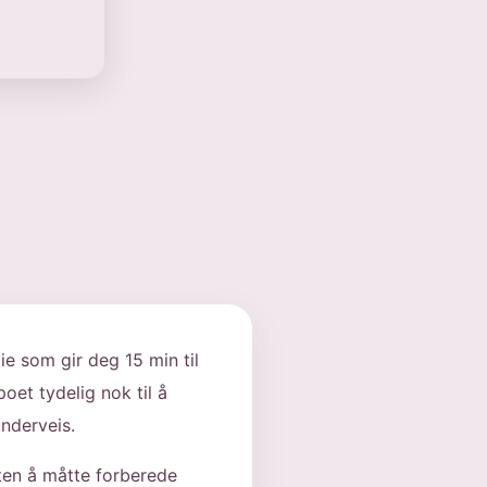
e som gir deg 15 min til
oet tydelig nok til å
nderveis.
uten å måtte forberede