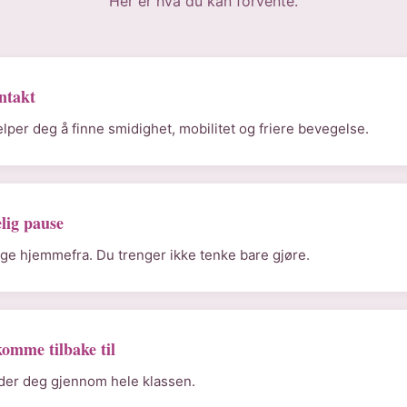
Her er hva du kan forvente.
ntakt
lper deg å finne smidighet, mobilitet og friere bevegelse.
lig pause
ølge hjemmefra. Du trenger ikke tenke bare gjøre.
komme tilbake til
ider deg gjennom hele klassen.