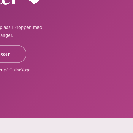
 plass i kroppen med
anger.
asser
ser på OnlineYoga