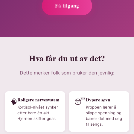
Få tilgang
Hva får du ut av det?
Dette merker folk som bruker den jevnlig:
Roligere nervesystem
Dypere søvn
🧠
😴
Kortisol-nivået synker
Kroppen lærer å
etter bare én økt.
slippe spenning og
Hjernen skifter gear.
bærer det med seg
til sengs.