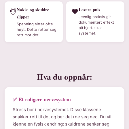
Nakke og skuldre
Lavere puls
💆
❤️
slipper
Jevnlig praksis gir
dokumentert effekt
Spenning sitter ofte
på hjerte-kar-
høyt. Dette retter seg
systemet.
rett mot det.
Hva du oppnår:
✅ Et roligere nervesystem
Stress bor i nervesystemet. Disse klassene
snakker rett til det og ber det roe seg ned. Du vil
kjenne en fysisk endring: skuldrene senker seg,