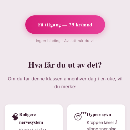
Få tilgang — 79 kr/mnd
Ingen binding · Avslutt når du vil
Hva får du ut av det?
Om du tar denne klassen annenhver dag i en uke, vil
du merke:
Roligere
Dypere søvn
🧠
😴
nervesystem
Kroppen lærer å
slippe spenning