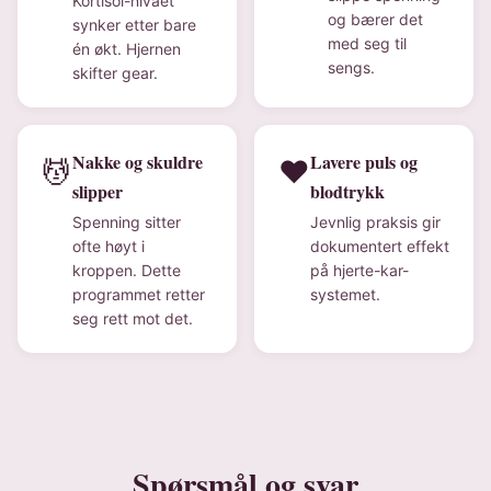
Kortisol-nivået
og bærer det
synker etter bare
med seg til
én økt. Hjernen
sengs.
skifter gear.
Nakke og skuldre
Lavere puls og
💆
❤️
slipper
blodtrykk
Spenning sitter
Jevnlig praksis gir
ofte høyt i
dokumentert effekt
kroppen. Dette
på hjerte-kar-
programmet retter
systemet.
seg rett mot det.
Spørsmål og svar