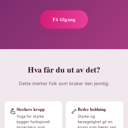
Få tilgang
Hva får du ut av det?
Dette merker folk som bruker den jevnlig:
Sterkere kropp
Bedre holdning
💪
🦴
Yoga for styrke
Styrke og
bygger funksjonell
bevegelighet gir en
muskulatur som
kropp som bærer seg