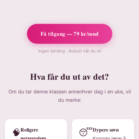
Få tilgang — 79 kr/mnd
Ingen binding · Avslutt når du vil
Hva får du ut av det?
Om du tar denne klassen annenhver dag i en uke, vil
du merke:
Roligere
Dypere søvn
🧠
😴
nervesystem
Kroppen lærer å