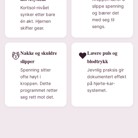
slippe spenning
Kortisol-nivået
og bærer det
synker etter bare
med seg til
én økt. Hjernen
sengs.
skifter gear.
Nakke og skuldre
Lavere puls og
💆
❤️
slipper
blodtrykk
Spenning sitter
Jevnlig praksis gir
ofte høyt i
dokumentert effekt
kroppen. Dette
på hjerte-kar-
programmet retter
systemet.
seg rett mot det.