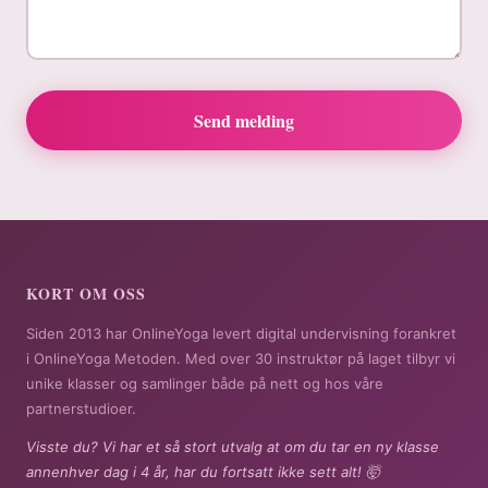
Send melding
KORT OM OSS
Siden 2013 har OnlineYoga levert digital undervisning forankret
i OnlineYoga Metoden. Med over 30 instruktør på laget tilbyr vi
unike klasser og samlinger både på nett og hos våre
partnerstudioer.
Visste du? Vi har et så stort utvalg at om du tar en ny klasse
annenhver dag i 4 år, har du fortsatt ikke sett alt! 🤯