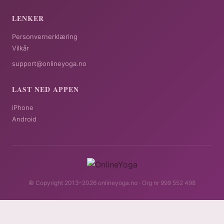
LENKER
Personvernerklæring
Vilkår
support@onlineyoga.no
LAST NED APPEN
iPhone
Android
© Copyright 2013–2026 onlineyoga.no · Org nr 999 552 498
Få tilgang 79 kr/mnd