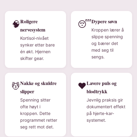
Roligere
Dypere søvn
🧠
😴
nervesystem
Kroppen lærer å
slippe spenning
Kortisol-nivået
og bærer det
synker etter bare
med seg til
én økt. Hjernen
sengs.
skifter gear.
Nakke og skuldre
Lavere puls og
💆
❤️
slipper
blodtrykk
Spenning sitter
Jevnlig praksis gir
ofte høyt i
dokumentert effekt
kroppen. Dette
på hjerte-kar-
programmet retter
systemet.
seg rett mot det.