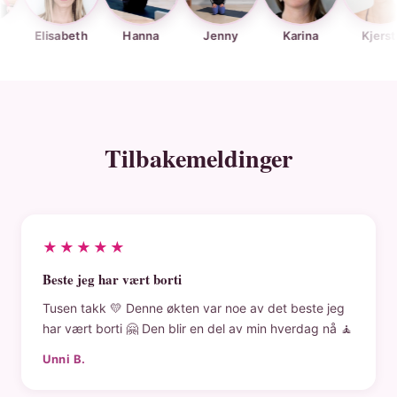
lisabeth
Hanna
Jenny
Karina
Kjersti
Tilbakemeldinger
★★★★★
Beste jeg har vært borti
Tusen takk 💛 Denne økten var noe av det beste jeg
har vært borti 🤗 Den blir en del av min hverdag nå 🧘
Unni B.