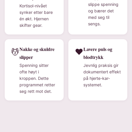
slippe spenning
Kortisol-nivået
og bærer det
synker etter bare
med seg til
én økt. Hjernen
sengs.
skifter gear.
Nakke og skuldre
Lavere puls og
💆
❤️
slipper
blodtrykk
Spenning sitter
Jevnlig praksis gir
ofte høyt i
dokumentert effekt
kroppen. Dette
på hjerte-kar-
programmet retter
systemet.
seg rett mot det.