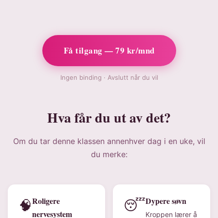
Få tilgang — 79 kr/mnd
Ingen binding · Avslutt når du vil
Hva får du ut av det?
Om du tar denne klassen annenhver dag i en uke, vil
du merke:
Roligere
Dypere søvn
🧠
😴
nervesystem
Kroppen lærer å