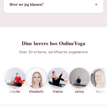
+
Hvor ser jeg klassen?
Dine lærere hos OnlineYoga
Over 30 erfarne, sertifiserte yogalærere
ecilie
Elisabeth
Hanna
Jenny
Karina
K