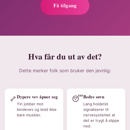
Få tilgang
Hva får du ut av det?
Dette merker folk som bruker den jevnlig:
Dypere vev åpner seg
Bedre søvn
🦴
😴
Yin jobber mot
Lang holdetid
bindevev og ledd ikke
signaliserer til
bare muskler.
nervesystemet at
det er trygt å slippe
ned.