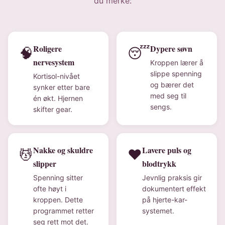
du merke:
Roligere
Dypere søvn
🧠
😴
nervesystem
Kroppen lærer å
slippe spenning
Kortisol-nivået
og bærer det
synker etter bare
med seg til
én økt. Hjernen
sengs.
skifter gear.
Nakke og skuldre
Lavere puls og
💆
❤️
slipper
blodtrykk
Spenning sitter
Jevnlig praksis gir
ofte høyt i
dokumentert effekt
kroppen. Dette
på hjerte-kar-
programmet retter
systemet.
seg rett mot det.