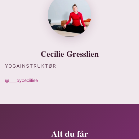
Cecilie Gresslien
YOGAINSTRUKTØR
@____byceciiliee
Alt du får