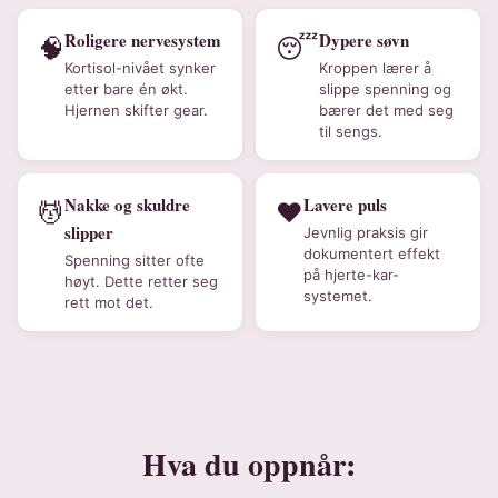
Roligere nervesystem
Dypere søvn
🧠
😴
Kortisol-nivået synker
Kroppen lærer å
etter bare én økt.
slippe spenning og
Hjernen skifter gear.
bærer det med seg
til sengs.
Nakke og skuldre
Lavere puls
💆
❤️
slipper
Jevnlig praksis gir
dokumentert effekt
Spenning sitter ofte
på hjerte-kar-
høyt. Dette retter seg
systemet.
rett mot det.
Hva du oppnår: