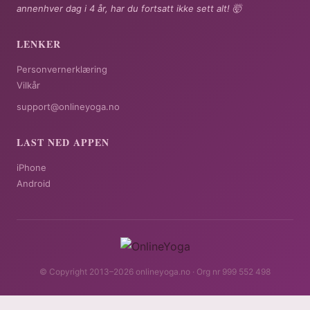
annenhver dag i 4 år, har du fortsatt ikke sett alt! 🤯
LENKER
Personvernerklæring
Vilkår
support@onlineyoga.no
LAST NED APPEN
iPhone
Android
© Copyright 2013–2026 onlineyoga.no · Org nr 999 552 498