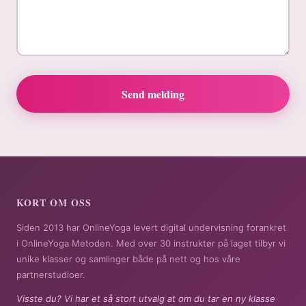
Send melding
KORT OM OSS
Siden 2013 har OnlineYoga levert digital undervisning forankret
i OnlineYoga Metoden. Med over 30 instruktør på laget tilbyr vi
unike klasser og samlinger både på nett og hos våre
partnerstudioer.
Visste du? Vi har et så stort utvalg at om du tar en ny klasse