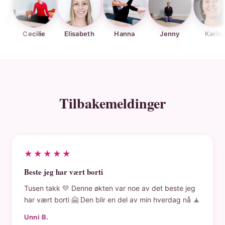
ecilie
Elisabeth
Hanna
Jenny
Karina
Tilbakemeldinger
★★★★★
Beste jeg har vært borti
Tusen takk 💛 Denne økten var noe av det beste jeg
har vært borti 🤗 Den blir en del av min hverdag nå 🧘
Unni B.